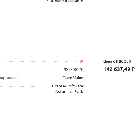
Software Assurance
у
Цена с НДС 20%
142 637,49 ₽
9ST-00170
зирования
Open Value
License/Software
Assurance Pack