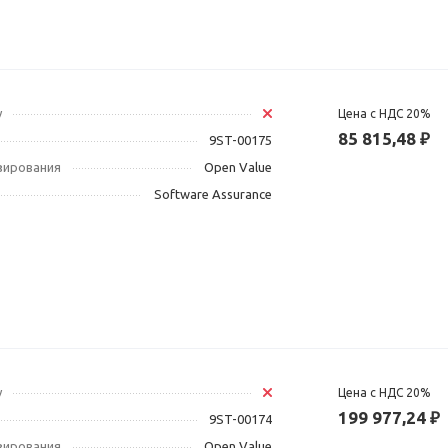
у
Цена с НДС 20%
85 815,48 ₽
9ST-00175
зирования
Open Value
Software Assurance
у
Цена с НДС 20%
199 977,24 ₽
9ST-00174
зирования
Open Value