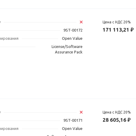
у
Цена с НДС 20%
171 113,21 ₽
9ST-00172
зирования
Open Value
License/Software
Assurance Pack
у
Цена с НДС 20%
28 605,16 ₽
9ST-00171
зирования
Open Value