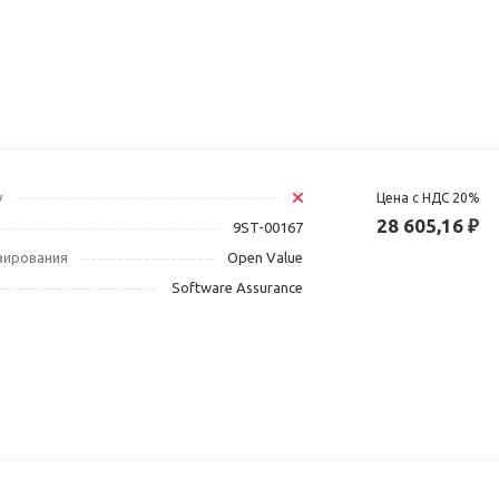
у
Цена с НДС 20%
28 605,16 ₽
9ST-00167
зирования
Open Value
Software Assurance