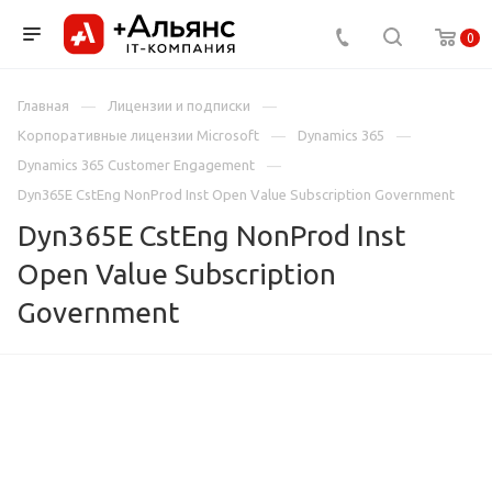
0
Главная
Лицензии и подписки
Корпоративные лицензии Microsoft
Dynamics 365
Dynamics 365 Customer Engagement
Dyn365E CstEng NonProd Inst Open Value Subscription Government
Dyn365E CstEng NonProd Inst
Open Value Subscription
Government