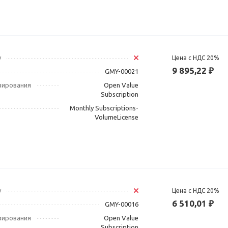
у
Цена с НДС 20%
9 895,22 ₽
GMY-00021
зирования
Open Value
Subscription
Monthly Subscriptions-
VolumeLicense
у
Цена с НДС 20%
6 510,01 ₽
GMY-00016
зирования
Open Value
Subscription