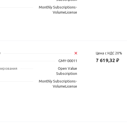
Monthly Subscriptions-
VolumeLicense
у
Цена с НДС 20%
7 619,32 ₽
GMY-00011
зирования
Open Value
Subscription
Monthly Subscriptions-
VolumeLicense