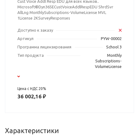
Cust Voice Addl Resp EDU для всех языков..
Microsoft®Dyn365ECustVoiceAddlRespEDU ShrdSvr
AllLng MonthlySubscriptions-VolumeLicense MVL
1License 2KSurveyResponses
Доступно к заказу
Артикул
PYW-00002
Программа лицензирования
School 3
Тип продукта
Monthly
Subscriptions-
VolumeLicense
Цена с НДС 20%
36 002,16 ₽
Характеристики