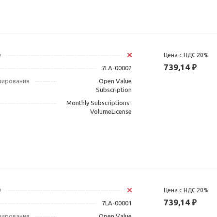
у
Цена с НДС 20%
739,14 ₽
7LA-00002
зирования
Open Value
Subscription
Monthly Subscriptions-
VolumeLicense
у
Цена с НДС 20%
739,14 ₽
7LA-00001
зирования
Open Value