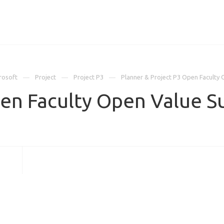
ИЦЕНЗИИ
КЕЙСЫ
КОМПАНИЯ
КОНТАКТЫ
rosoft
Project
Project P3
Planner & Project P3 Open Faculty
pen Faculty Open Value S