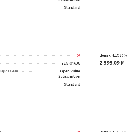
Standard
у
Цена с НДС 20%
2 595,09 ₽
YEG-01638
зирования
Open Value
Subscription
Standard