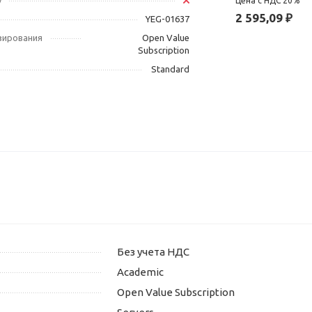
у
Цена с НДС 20%
2 595,09 ₽
YEG-01637
зирования
Open Value
Subscription
Standard
Без учета НДС
Academic
Open Value Subscription