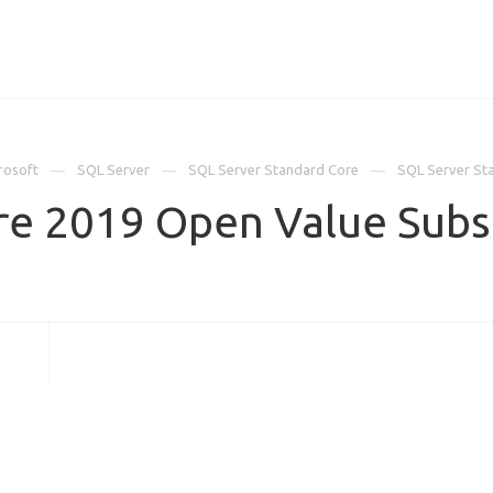
ИЦЕНЗИИ
КЕЙСЫ
КОМПАНИЯ
КОНТАКТЫ
rosoft
SQL Server
SQL Server Standard Core
SQL Server St
re 2019 Open Value Sub