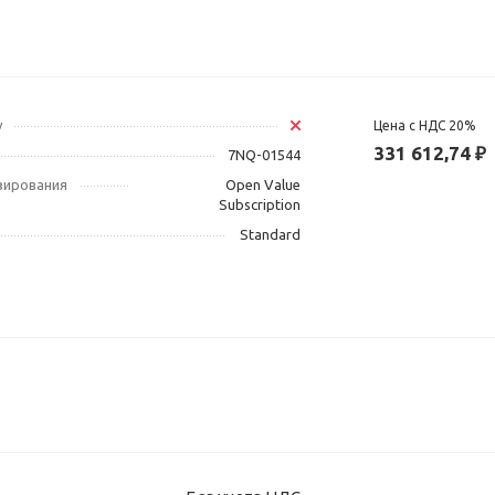
у
Цена с НДС 20%
331 612,74 ₽
7NQ-01544
зирования
Open Value
Subscription
Standard