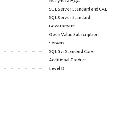
Без учета НДС
SQL Server Standard and CAL
SQL Server Standard
Government
Open Value Subscription
Servers
SQL Svr Standard Core
Additional Product
Level D