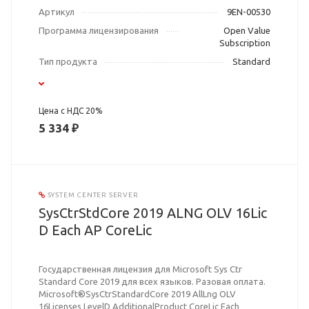
Артикул
9EN-00530
Программа лицензирования
Open Value
Subscription
Тип продукта
Standard
Цена с НДС 20%
5 334 ₽
SYSTEM CENTER SERVER
SysCtrStdCore 2019 ALNG OLV 16Lic
D Each AP CoreLic
Государственная лицензия для Microsoft Sys Ctr
Standard Core 2019 для всех языков. Разовая оплата.
Microsoft®SysCtrStandardCore 2019 AllLng OLV
16Licenses LevelD AdditionalProduct CoreLic Each