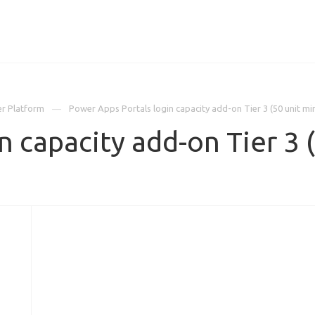
ИЦЕНЗИИ
КЕЙСЫ
КОМПАНИЯ
КОНТАКТЫ
r Platform
Power Apps Portals login capacity add-on Tier 3 (50 unit mi
 capacity add-on Tier 3 