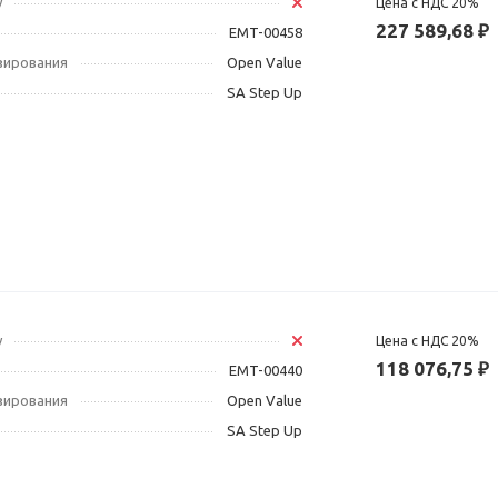
у
Цена с НДС 20%
227 589,68 ₽
EMT-00458
зирования
Open Value
SA Step Up
у
Цена с НДС 20%
118 076,75 ₽
EMT-00440
зирования
Open Value
SA Step Up