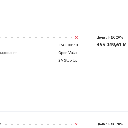
у
Цена с НДС 20%
455 049,61 ₽
EMT-00518
зирования
Open Value
SA Step Up
у
Цена с НДС 20%