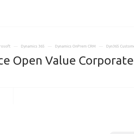
ИЦЕНЗИИ
КЕЙСЫ
КОМПАНИЯ
КОНТАКТЫ
rosoft
Dynamics 365
Dynamics OnPrem CRM
Dyn365 Custome
ce Open Value Corporate