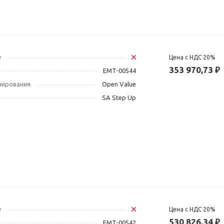
у
Цена с НДС 20%
353 970,73 ₽
EMT-00544
зирования
Open Value
SA Step Up
у
Цена с НДС 20%
530 826,34 ₽
EMT-00542