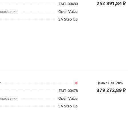
252 891,84 ₽
EMT-00480
зирования
Open Value
SA Step Up
у
Цена с НДС 20%
379 272,89 ₽
EMT-00478
зирования
Open Value
SA Step Up