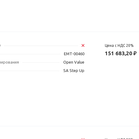
у
Цена с НДС 20%
151 683,20 ₽
EMT-00460
зирования
Open Value
SA Step Up