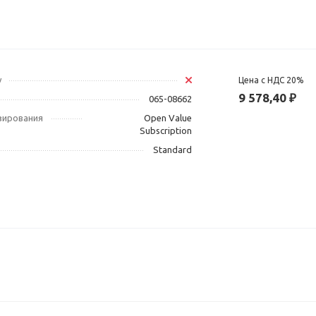
у
Цена с НДС 20%
9 578,40 ₽
065-08662
зирования
Open Value
Subscription
Standard