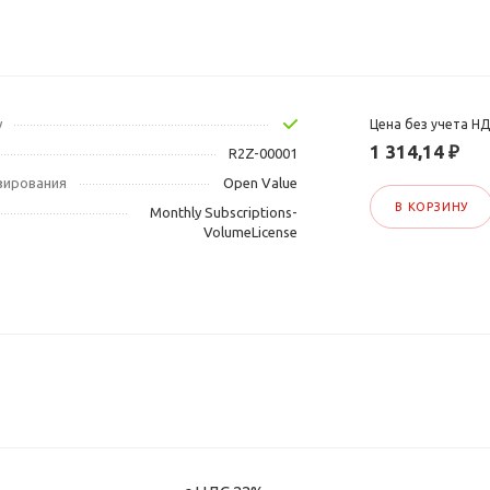
у
Цена без учета Н
1 314,14 ₽
R2Z-00001
зирования
Open Value
В КОРЗИНУ
Monthly Subscriptions-
VolumeLicense