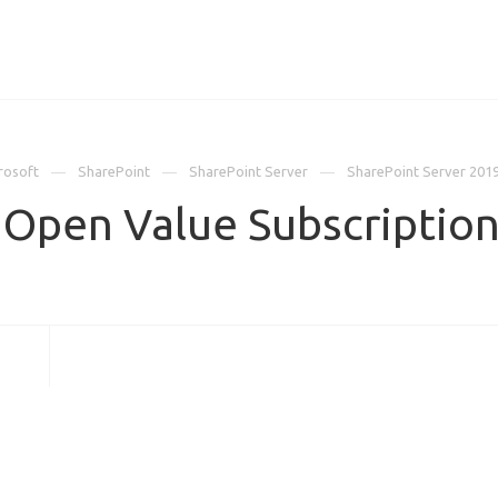
ИЦЕНЗИИ
КЕЙСЫ
КОМПАНИЯ
КОНТАКТЫ
rosoft
SharePoint
SharePoint Server
SharePoint Server 201
 Open Value Subscripti