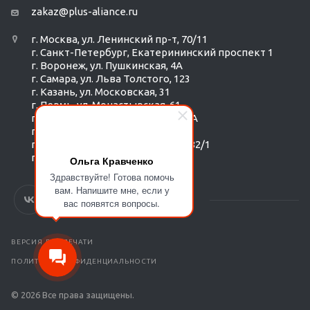
zakaz@plus-aliance.ru
г. Москва, ул. Ленинский пр-т, 70/11
г. Санкт-Петербург, Екатерининский проспект 1
г. Воронеж, ул. Пушкинская, 4А
г. Самара, ул. Льва Толстого, 123
г. Казань, ул. Московская, 31
г. Пермь, ул. Монастырская, 61
г. Екатеринбург, ул. Радищева 6А
г. Тюмень, ул. Республики 252/6
г. Новосибирск, Красный пр-т, 182/1
г. Омск, ул. ​Гагарина, 14
Ольга Кравченко
Здравствуйте! Готова помочь
вам. Напишите мне, если у
вас появятся вопросы.
ВЕРСИЯ ДЛЯ ПЕЧАТИ
ПОЛИТИКА КОНФИДЕНЦИАЛЬНОСТИ
© 2026 Все права защищены.