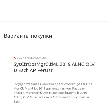
Варианты покупки
CLIENT MANAGEMENT
SysCtrOpsMgrCltML 2019 ALNG OLV
D Each AP PerUsr
Государственная лицензия для Microsoft Sys Ctr Ops
Mgr Clt Mgmt Lic 2019 для всех языков. Разовая
оплата. Microsoft®SysCtrOpsMgrCltMgmtLic 2019
AllLng OLV 1License LevelD AdditionalProduct PerUsr
Each