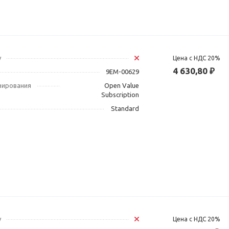
у
Цена с НДС 20%
4 630,80 ₽
9EM-00629
зирования
Open Value
Subscription
Standard
у
Цена с НДС 20%