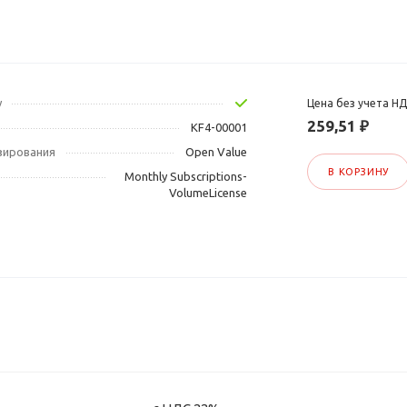
у
Цена без учета Н
259,51 ₽
KF4-00001
зирования
Open Value
В КОРЗИНУ
Monthly Subscriptions-
VolumeLicense