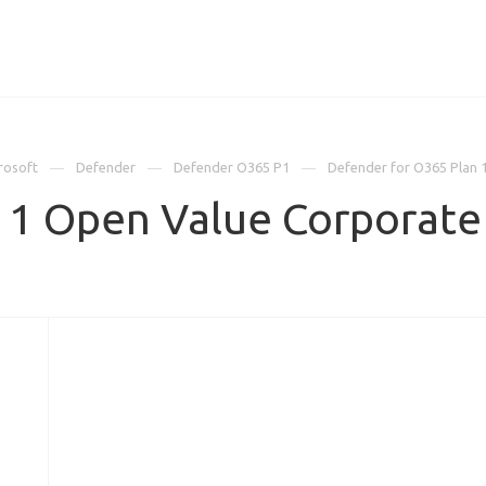
ИЦЕНЗИИ
КЕЙСЫ
КОМПАНИЯ
КОНТАКТЫ
rosoft
Defender
Defender O365 P1
Defender for O365 Plan 
 1 Open Value Corporate