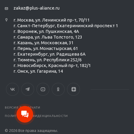
zakaz@plus-aliance.ru
г. Москва, ул. Ленинский пр-т, 70/11
г. Санкт-Петербург, Екатерининский проспект 1
г. Воронеж, ул. Пушкинская, 4А
г. Самара, ул. Льва Толстого, 123
г. Казань, ул. Московская, 31
г. Пермь, ул. Монастырская, 61
г. Екатеринбург, ул. Радищева 6А
г. Тюмень, ул. Республики 252/6
г. Новосибирск, Красный пр-т, 182/1
г. Омск, ул. ​Гагарина, 14
Ольга Кравченко
Здравствуйте! Готова помочь
вам. Напишите мне, если у
вас появятся вопросы.
ВЕРСИЯ ДЛЯ ПЕЧАТИ
ПОЛИТИКА КОНФИДЕНЦИАЛЬНОСТИ
© 2026 Все права защищены.