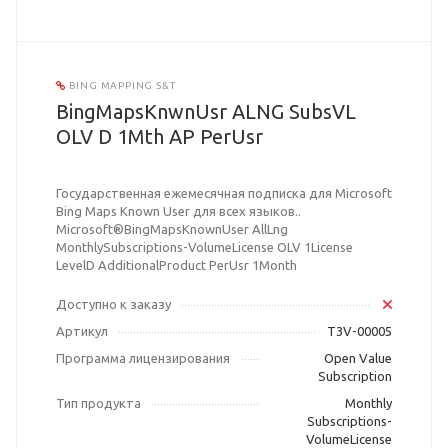
BING MAPPING S&T
BingMapsKnwnUsr ALNG SubsVL
OLV D 1Mth AP PerUsr
Государственная ежемесячная подписка для Microsoft
Bing Maps Known User для всех языков..
Microsoft®BingMapsKnownUser AllLng
MonthlySubscriptions-VolumeLicense OLV 1License
LevelD AdditionalProduct PerUsr 1Month
Доступно к заказу
Артикул
T3V-00005
Программа лицензирования
Open Value
Subscription
Тип продукта
Monthly
Subscriptions-
VolumeLicense