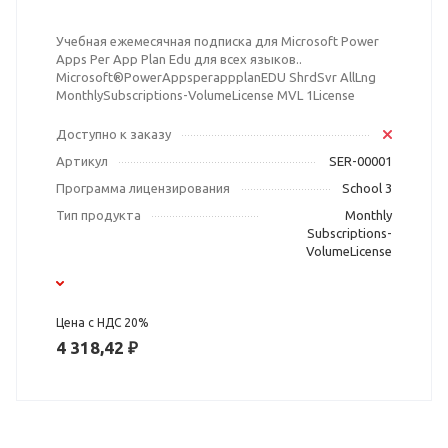
Учебная ежемесячная подписка для Microsoft Power
Apps Per App Plan Edu для всех языков..
Microsoft®PowerAppsperappplanEDU ShrdSvr AllLng
MonthlySubscriptions-VolumeLicense MVL 1License
Доступно к заказу
Артикул
SER-00001
Программа лицензирования
School 3
Тип продукта
Monthly
Subscriptions-
VolumeLicense
Цена с НДС 20%
4 318,42 ₽