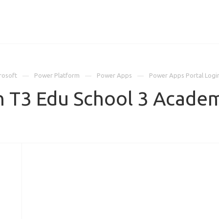
ИЦЕНЗИИ
КЕЙСЫ
КОМПАНИЯ
КОНТАКТЫ
rosoft
Power Platform
Power Apps
Power Apps Portal Logi
n T3 Edu School 3 Acade