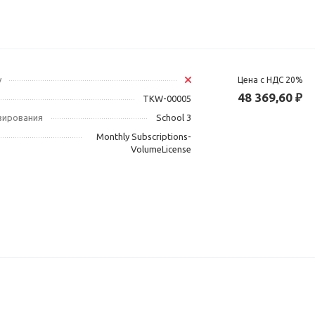
у
Цена с НДС 20%
48 369,60 ₽
TKW-00005
зирования
School 3
Monthly Subscriptions-
VolumeLicense