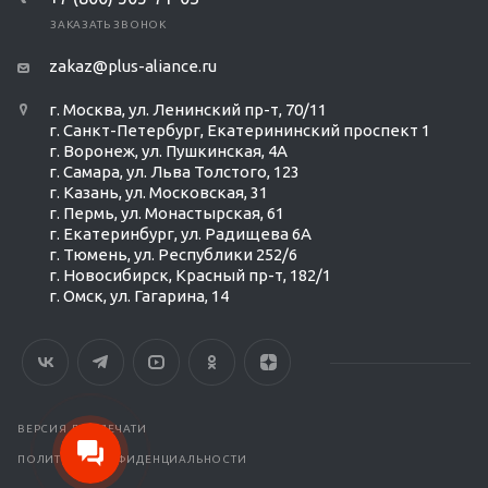
ЗАКАЗАТЬ ЗВОНОК
zakaz@plus-aliance.ru
г. Москва, ул. Ленинский пр-т, 70/11
г. Санкт-Петербург, Екатерининский проспект 1
г. Воронеж, ул. Пушкинская, 4А
г. Самара, ул. Льва Толстого, 123
г. Казань, ул. Московская, 31
г. Пермь, ул. Монастырская, 61
г. Екатеринбург, ул. Радищева 6А
г. Тюмень, ул. Республики 252/6
г. Новосибирск, Красный пр-т, 182/1
г. Омск, ул. ​Гагарина, 14
Ольга Кравченко
Здравствуйте! Готова помочь
вам. Напишите мне, если у
вас появятся вопросы.
ВЕРСИЯ ДЛЯ ПЕЧАТИ
ПОЛИТИКА КОНФИДЕНЦИАЛЬНОСТИ