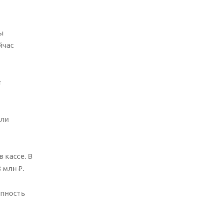
ы
йчас
т
али
 кассе. В
 млн ₽.
упность