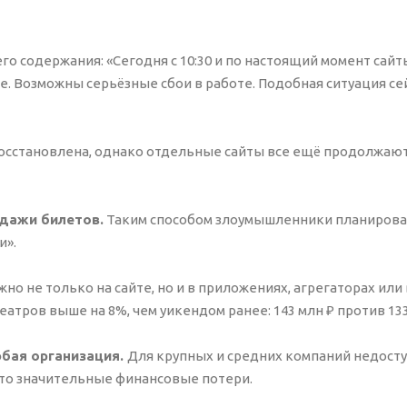
го содержания: «Сегодня с 10:30 и по настоящий момент сайт
. Возможны серьёзные сбои в работе. Подобная ситуация се
восстановлена, однако отдельные сайты все ещё продолжаю
одажи билетов.
Таким способом злоумышленники планиров
и».
о не только на сайте, но и в приложениях, агрегаторах или в
тров выше на 8%, чем уикендом ранее: 143 млн ₽ против 133
юбая организация.
Для крупных и средних компаний недост
, то значительные финансовые потери.