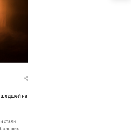
рошедшей на
и стали
небольших