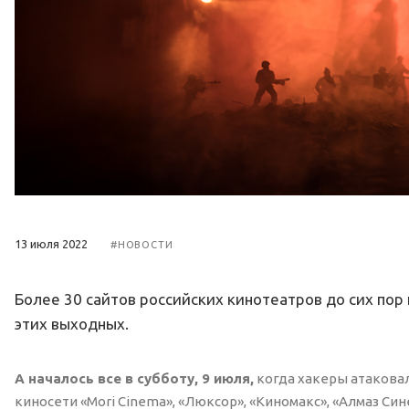
13 июля 2022
#НОВОСТИ
Более 30 сайтов российских кинотеатров до сих по
этих выходных.
А началось все в субботу, 9 июля,
когда хакеры атаковал
киносети «Mori Cinema», «Люксор», «Киномакс», «Алмаз Си