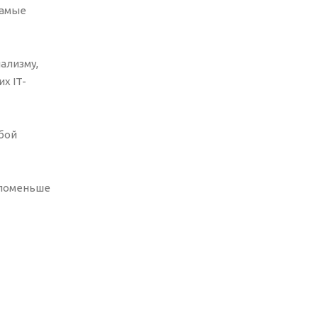
самые
ализму,
х IT-
бой
 поменьше