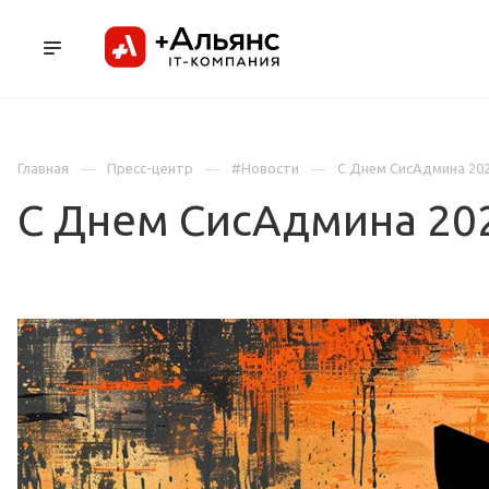
ПРОДУКТЫ
УСЛУГИ И АУТСОРСИНГ
Л
Главная
Пресс-центр
#Новости
С Днем СисАдмина 202
С Днем СисАдмина 20