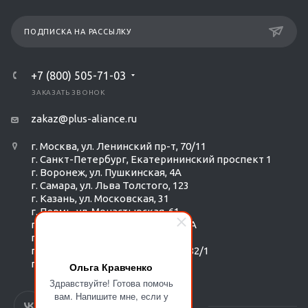
ПОДПИСКА НА РАССЫЛКУ
+7 (800) 505-71-03
ЗАКАЗАТЬ ЗВОНОК
zakaz@plus-aliance.ru
г. Москва, ул. Ленинский пр-т, 70/11
г. Санкт-Петербург, Екатерининский проспект 1
г. Воронеж, ул. Пушкинская, 4А
г. Самара, ул. Льва Толстого, 123
г. Казань, ул. Московская, 31
г. Пермь, ул. Монастырская, 61
г. Екатеринбург, ул. Радищева 6А
г. Тюмень, ул. Республики 252/6
г. Новосибирск, Красный пр-т, 182/1
г. Омск, ул. ​Гагарина, 14
Ольга Кравченко
Здравствуйте! Готова помочь
вам. Напишите мне, если у