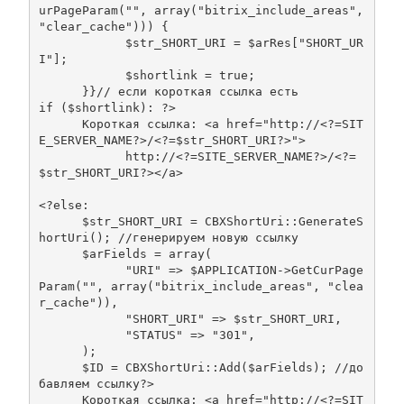
urPageParam("", array("bitrix_include_areas", 
"clear_cache"))) {

            $str_SHORT_URI = $arRes["SHORT_UR
I"];

            $shortlink = true;

      }}// если короткая ссылка есть

if ($shortlink): ?>

      Короткая ссылка: <a href="http://<?=SIT
E_SERVER_NAME?>/<?=$str_SHORT_URI?>">

            http://<?=SITE_SERVER_NAME?>/<?=
$str_SHORT_URI?></a>

<?else:

      $str_SHORT_URI = CBXShortUri::GenerateS
hortUri(); //генерируем новую ссылку

      $arFields = array(

            "URI" => $APPLICATION->GetCurPage
Param("", array("bitrix_include_areas", "clea
r_cache")),

            "SHORT_URI" => $str_SHORT_URI,

            "STATUS" => "301",

      );

      $ID = CBXShortUri::Add($arFields); //до
бавляем ссылку?>

      Короткая ссылка: <a href="http://<?=SIT