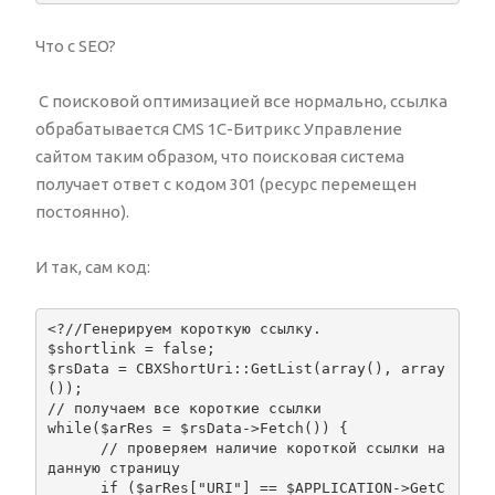
Что с SEO?
С поисковой оптимизацией все нормально, ссылка
обрабатывается CMS 1С-Битрикс Управление
сайтом таким образом, что поисковая система
получает ответ с кодом 301 (ресурс перемещен
постоянно).
И так, сам код:
<?//Генерируем короткую ссылку.

$shortlink = false;

$rsData = CBXShortUri::GetList(array(), array
()); 

// получаем все короткие ссылки

while($arRes = $rsData->Fetch()) {

      // проверяем наличие короткой ссылки на 
данную страницу

      if ($arRes["URI"] == $APPLICATION->GetC