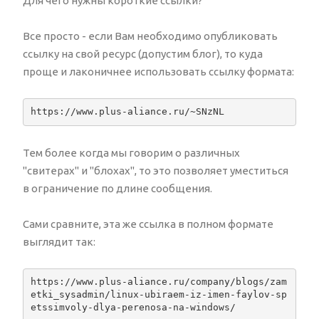
Для чего нужны короткие ссылки?
Все просто - если Вам необходимо опубликовать
ссылку на свой ресурс (допустим блог), то куда
проще и лаконичнее использовать ссылку формата:
https://www.plus-aliance.ru/~SNzNL
Тем более когда мы говорим о различных
"свитерах" и "блохах", то это позволяет уместиться
в ограничение по длине сообщения.
Сами сравните, эта же ссылка в полном формате
выглядит так:
https://www.plus-aliance.ru/company/blogs/zam
etki_sysadmin/linux-ubiraem-iz-imen-faylov-sp
etssimvoly-dlya-perenosa-na-windows/