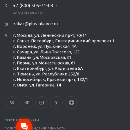
+7 (800) 505-71-03
ЗАКАЗАТЬ ЗВОНОК
zakaz@plus-aliance.ru
г. Москва, ул. Ленинский пр-т, 70/11
г. Санкт-Петербург, Екатерининский проспект 1
г. Воронеж, ул. Пушкинская, 4А
г. Самара, ул. Льва Толстого, 123
г. Казань, ул. Московская, 31
г. Пермь, ул. Монастырская, 61
г. Екатеринбург, ул. Радищева 6А
г. Тюмень, ул. Республики 252/6
г. Новосибирск, Красный пр-т, 182/1
г. Омск, ул. ​Гагарина, 14
Ольга Кравченко
Здравствуйте! Готова помочь
вам. Напишите мне, если у
вас появятся вопросы.
ВЕРСИЯ ДЛЯ ПЕЧАТИ
ПОЛИТИКА КОНФИДЕНЦИАЛЬНОСТИ