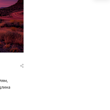
лям,
длина