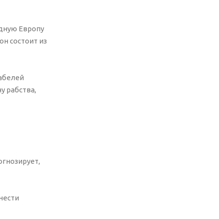
адную Европу
он состоит из
кабелей
у рабства,
огнозирует,
нести