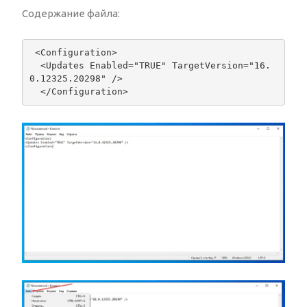
Содержание файла:
<Configuration> 
<Updates Enabled="TRUE" TargetVersion="16.
0.12325.20298" />
</Configuration>