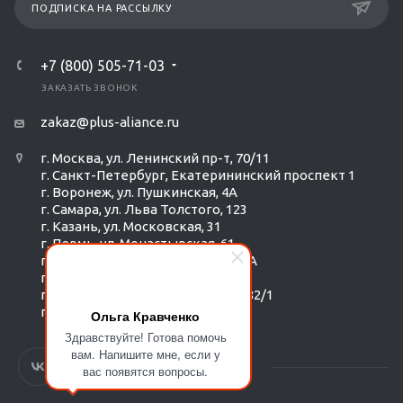
ПОДПИСКА НА РАССЫЛКУ
+7 (800) 505-71-03
ЗАКАЗАТЬ ЗВОНОК
zakaz@plus-aliance.ru
г. Москва, ул. Ленинский пр-т, 70/11
г. Санкт-Петербург, Екатерининский проспект 1
г. Воронеж, ул. Пушкинская, 4А
г. Самара, ул. Льва Толстого, 123
г. Казань, ул. Московская, 31
г. Пермь, ул. Монастырская, 61
г. Екатеринбург, ул. Радищева 6А
г. Тюмень, ул. Республики 252/6
г. Новосибирск, Красный пр-т, 182/1
г. Омск, ул. ​Гагарина, 14
Ольга Кравченко
Здравствуйте! Готова помочь
вам. Напишите мне, если у
вас появятся вопросы.