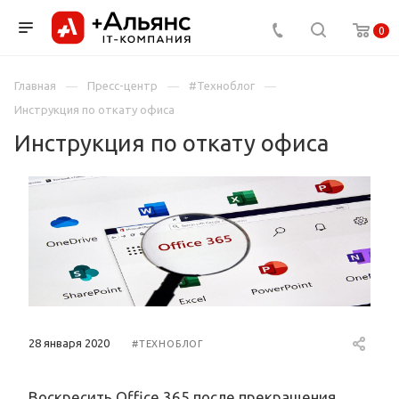
0
Главная
Пресс-центр
#Техноблог
Инструкция по откату офиса
Инструкция по откату офиса
28 января 2020
#ТЕХНОБЛОГ
Воскресить Office 365 после прекращения