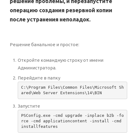
решение проблемы, и перезапустите
операцию создания резервной копии
после устранения неполадок.
Решение банальное и простое:
Откройте командную строку от имени
Администратора.
Перейдите в папку
C:\Program Files\Common Files\Microsoft Sh
ared\Web Server Extensions\14\BIN
Запустите
PSConfig.exe -cmd upgrade -inplace b2b -fo
rce -cmd applicationcontent -install -cmd 
installfeatures 