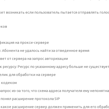
жет возникать если пользователь пытается отправлять голо
еков
тификация на прокси-сервере
о: Абонента не удалось найти за отведенное время
ответ от сервера на запрос авторизации
а к ресурсу: Ресурс по указанному адресу больше не существуе
 велик для обработки на сервере
м кодеком
апрос из-за того, что схема адреса получателя ему непонятн
е понял расширение протокола SIP
ано, какое расширение сервер должен применить для его обра