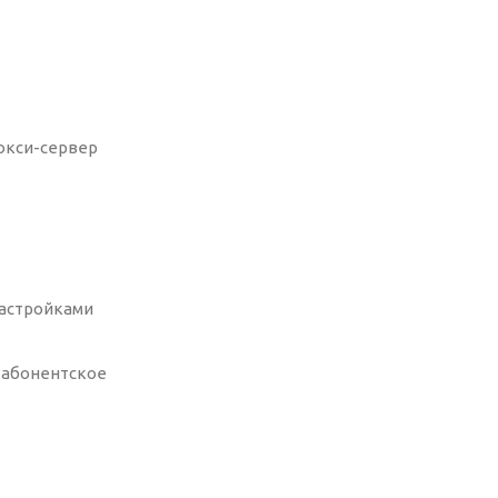
рокси-сервер
 настройками
о абонентское