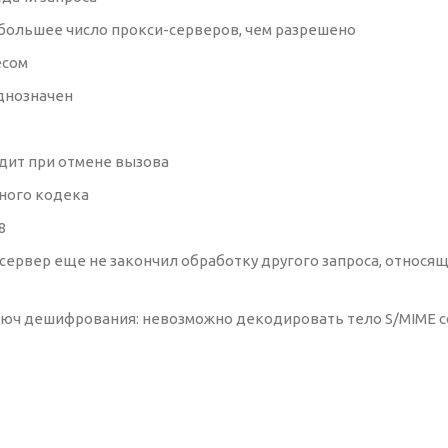
з большее число прокси-серверов, чем разрешено
ресом
однозначен
одит при отмене вызова
нного кодека
18
а сервер еще не закончил обработку другого запроса, относящ
ь ключ дешифрования: невозможно декодировать тело S/MIME