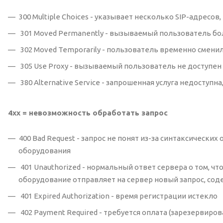
300 Multiple Choices - указывает несколько SIP-адрес
301 Moved Permanently - вызываемый пользователь бол
302 Moved Temporarily - пользователь временно смен
305 Use Proxy - вызываемый пользователь не доступе
380 Alternative Service - запрошенная услуга недоступ
4xx = невозможность обработать запрос
400 Bad Request - запрос не понят из-за синтаксических
оборудования
401 Unauthorized - нормальный ответ сервера о том, ч
оборудование отправляет на сервер новый запрос, со
401 Expired Authorization - время регистрации истекло
402 Payment Required - требуется оплата (зарезервиро