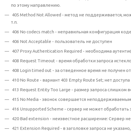
по этому направлению.
405 Method Not Allowed - метод не поддерживается, мо
т.п.
406 No codecs match - неправильная конфигурация код
406 Not Acceptable - пользователь не доступен
407 Proxy Authentication Required - необходима аутен
408 Request Timeout - время обработки запроса истекл
408 Login timed out - за отведенное время не получен 
410 No Route - вариант 403 Empty Route Set; нет доступ
413 Request Entity Too Large - размер запроса слишком
415 No Media - звонок совершается неподдерживаемы
416 Unsupported Scheme - сервер не может обработать з
420 Bad extension - неизвестное расширение: Сервер н
421 Extension Required - в заголовке запроса не указ