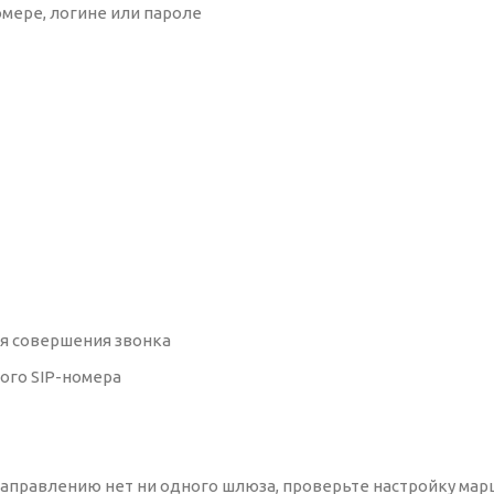
номере, логине или пароле
для совершения звонка
кого SIP-номера
у направлению нет ни одного шлюза, проверьте настройку ма