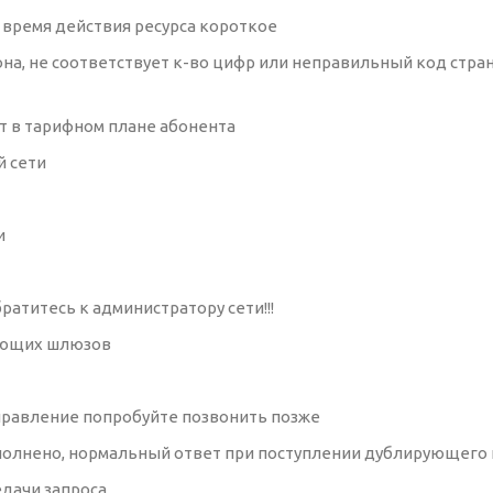
как время действия ресурса короткое
она, не соответствует к-во цифр или неправильный код стра
 нет в тарифном плане абонента
й сети
ти
обратитесь к администратору сети!!!
мающих шлюзов
направление попробуйте позвонить позже
е выполнено, нормальный ответ при поступлении дублирующего
едачи запроса