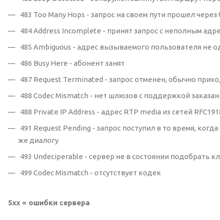
483 Too Many Hops - запрос на своем пути прошел чере
484 Address Incomplete - принят запрос с неполным ад
485 Ambiguous - адрес вызываемого пользователя не 
486 Busy Here - абонент занят
487 Request Terminated - запрос отменен, обычно прих
488 Codec Mismatch - нет шлюзов с поддержкой заказа
488 Private IP Address - адрес RTP media из сетей RFC19
491 Request Pending - запрос поступил в то время, когд
же диалогу
493 Undeciperable - сервер не в состоянии подобрат
499 Codec Mismatch - отсутствует кодек
5xx = ошибки сервера