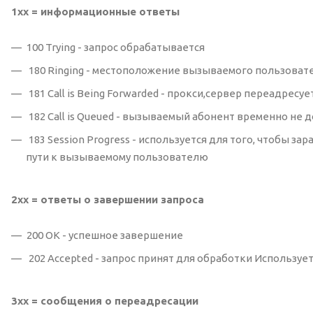
1xx = информационные ответы
100 Trying - запрос обрабатывается
180 Ringing - местоположение вызываемого пользоват
181 Call is Being Forwarded - прокси,сервер переадрес
182 Call is Queued - вызываемый абонент временно не 
183 Session Progress - используется для того, чтобы 
пути к вызываемому пользователю
2xx = ответы о завершении запроса
200 OK - успешное завершение
202 Accepted - запрос принят для обработки Используе
3xx = сообщения о переадресации