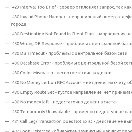
423 Interval Too Brief - сервер отклоняет запрос, так 
480 Invalid Phone Number - неправильный номер телеф
города
480 Destination Not Found In Client Plan - направления
480 Wrong DB Response - проблемы с центральной базо
480 DB Timeout - проблемы с центральной базой сети
480 Database Error - проблемы с центральной базой се
480 Codec Mismatch - несоответствие кодеков
480 No Money Left on RFC Account - нет денег на счету, 
480 Empty Route Set - пустое направление, нет прине
480 No money left - недостаточно денег на счете
480 Temporarily Unavailable - временно недоступное 
481 Call Leg/Transaction Does Not Exist - действие н
482 Loop Detected - обнаружен замкнутый маршрут пер