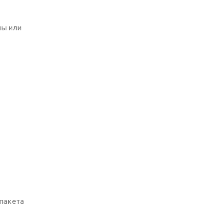
ны или
 пакета