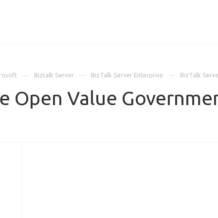
ИЦЕНЗИИ
КЕЙСЫ
КОМПАНИЯ
КОНТАКТЫ
rosoft
Biztalk Server
BizTalk Server Enterprise
BizTalk Serv
ise Open Value Governme