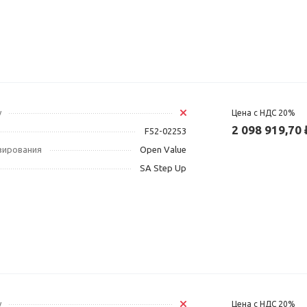
у
Цена с НДС 20%
2 098 919,70 
F52-02253
зирования
Open Value
SA Step Up
у
Цена с НДС 20%