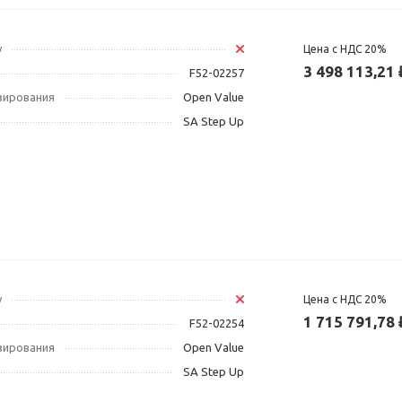
у
Цена с НДС 20%
3 498 113,21 
F52-02257
зирования
Open Value
SA Step Up
у
Цена с НДС 20%
1 715 791,78 
F52-02254
зирования
Open Value
SA Step Up