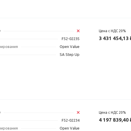
у
Цена с НДС 20%
3 431 454,13 
F52-02235
зирования
Open Value
SA Step Up
у
Цена с НДС 20%
4 197 839,40 
F52-02234
зирования
Open Value