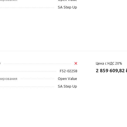
SA Step Up
у
Цена с НДС 20%
2 859 609,82 
F52-02258
зирования
Open Value
SA Step Up