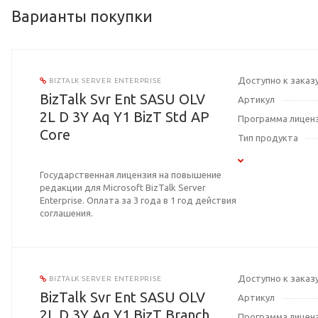
Варианты покупки
Доступно к заказ
BIZTALK SERVER ENTERPRISE
BizTalk Svr Ent SASU OLV
Артикул
2L D 3Y Aq Y1 BizT Std AP
Программа лицен
Core
Тип продукта
Государственная лицензия на повышение
редакции для Microsoft BizTalk Server
Enterprise. Оплата за 3 года в 1 год действия
соглашения.
Доступно к заказ
BIZTALK SERVER ENTERPRISE
BizTalk Svr Ent SASU OLV
Артикул
2L D 3Y Aq Y1 BizT Branch
Программа лицен