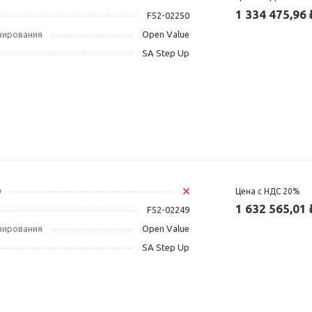
1 334 475,96 
F52-02250
зирования
Open Value
SA Step Up
у
Цена с НДС 20%
1 632 565,01 
F52-02249
зирования
Open Value
SA Step Up