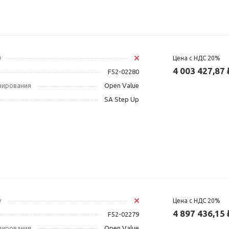
у
Цена с НДС 20%
4 003 427,87 
F52-02280
зирования
Open Value
SA Step Up
у
Цена с НДС 20%
4 897 436,15 
F52-02279
зирования
Open Value