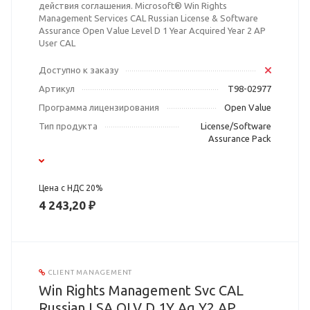
действия соглашения. Microsoft® Win Rights
Management Services CAL Russian License & Software
Assurance Open Value Level D 1 Year Acquired Year 2 AP
User CAL
Доступно к заказу
Артикул
T98-02977
Программа лицензирования
Open Value
Тип продукта
License/Software
Assurance Pack
Цена с НДС 20%
4 243,20 ₽
CLIENT MANAGEMENT
Win Rights Management Svc CAL
Russian LSA OLV D 1Y Aq Y2 AP