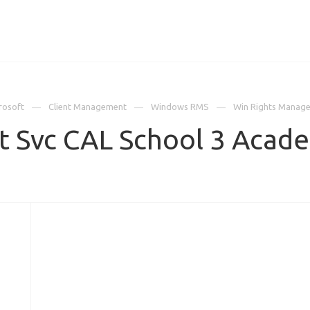
ИЦЕНЗИИ
КЕЙСЫ
КОМПАНИЯ
КОНТАКТЫ
rosoft
Client Management
Windows RMS
Win Rights Manage
 Svc CAL School 3 Acad