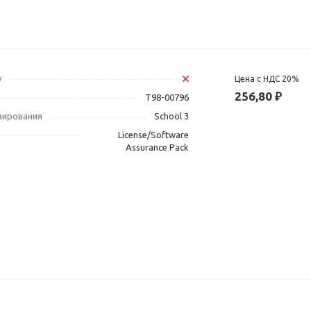
у
Цена с НДС 20%
256,80 ₽
T98-00796
зирования
School 3
License/Software
Assurance Pack