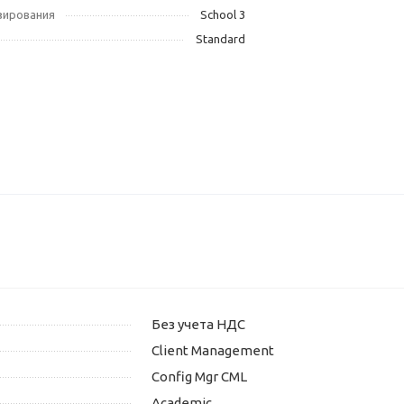
зирования
School 3
Standard
Без учета НДС
Client Management
Config Mgr CML
Academic