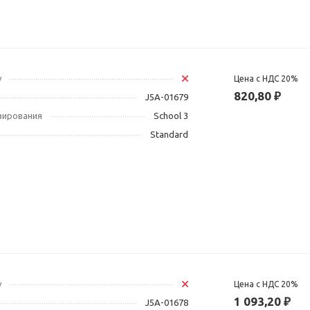
у
Цена с НДС 20%
820,80 ₽
J5A-01679
зирования
School 3
Standard
у
Цена с НДС 20%
1 093,20 ₽
J5A-01678