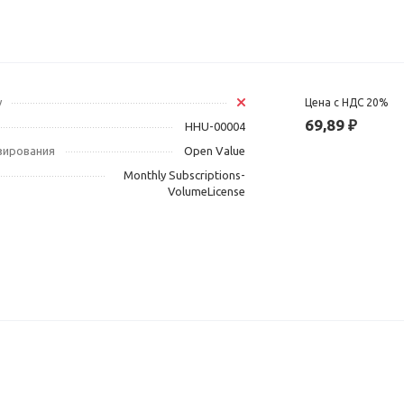
у
Цена с НДС 20%
69,89 ₽
HHU-00004
зирования
Open Value
Monthly Subscriptions-
VolumeLicense