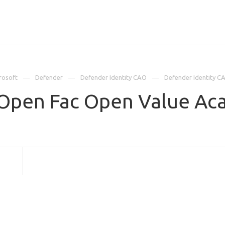
ИЦЕНЗИИ
КЕЙСЫ
КОМПАНИЯ
КОНТАКТЫ
rosoft
Defender
Defender Identity CAO
Defender Identity 
 Open Fac Open Value Ac