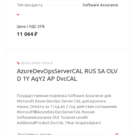
Тип продукта
Software Assurance
Цена с НДС 20%
11 064 ₽
DEVELOPER TOOLS
AzureDevOpsServerCAL RUS SA OLV
D 1Y AqY2 AP DvcCAL
Государственная подписка Software Assurance для
Microsoft Azure DevOps Server CAL для русского
языка. Оплата за 1 год во 2 год действия соглашения.
Microsoft®AzureDevOpsServerCAL Russian
SoftwareAssurance OLV 1License LevelD
AdditionalProduct DvcCAL 1Year Acquiredyear2
Доступно к заказу