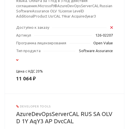
языка. Оплата за 1 год в 3 год действия
соглашения.Microsoft®AzureDevOpsServerCAL Russian
SoftwareAssurance OLV 1License LevelD
AdditionalProduct UsrCAL 1Year Acquiredyear3
Доступно к заказу
Артикул
126-02207
Программа лицензирования
Open Value
Тип продукта
Software Assurance
Цена с НДС 20%
11 064 ₽
DEVELOPER TOOLS
AzureDevOpsServerCAL RUS SA OLV
D 1Y AqY3 AP DvcCAL