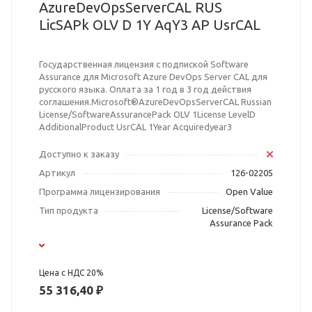
AzureDevOpsServerCAL RUS
LicSAPk OLV D 1Y AqY3 AP UsrCAL
Государственная лицензия с подпиской Software
Assurance для Microsoft Azure DevOps Server CAL для
русского языка. Оплата за 1 год в 3 год действия
соглашения.Microsoft®AzureDevOpsServerCAL Russian
License/SoftwareAssurancePack OLV 1License LevelD
AdditionalProduct UsrCAL 1Year Acquiredyear3
Доступно к заказу
Артикул
126-02205
Программа лицензирования
Open Value
Тип продукта
License/Software
Assurance Pack
Цена с НДС 20%
55 316,40 ₽