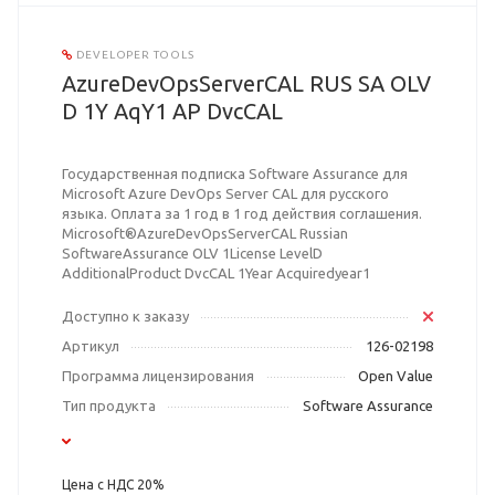
DEVELOPER TOOLS
AzureDevOpsServerCAL RUS SA OLV
D 1Y AqY1 AP DvcCAL
Государственная подписка Software Assurance для
Microsoft Azure DevOps Server CAL для русского
языка. Оплата за 1 год в 1 год действия соглашения.
Microsoft®AzureDevOpsServerCAL Russian
SoftwareAssurance OLV 1License LevelD
AdditionalProduct DvcCAL 1Year Acquiredyear1
Доступно к заказу
Артикул
126-02198
Программа лицензирования
Open Value
Тип продукта
Software Assurance
Цена с НДС 20%