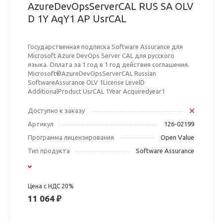
AzureDevOpsServerCAL RUS SA OLV
D 1Y AqY1 AP UsrCAL
Государственная подписка Software Assurance для
Microsoft Azure DevOps Server CAL для русского
языка. Оплата за 1 год в 1 год действия соглашения.
Microsoft®AzureDevOpsServerCAL Russian
SoftwareAssurance OLV 1License LevelD
AdditionalProduct UsrCAL 1Year Acquiredyear1
Доступно к заказу
Артикул
126-02199
Программа лицензирования
Open Value
Тип продукта
Software Assurance
Цена с НДС 20%
11 064 ₽