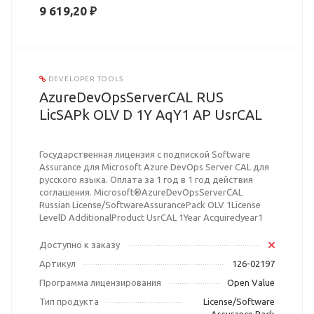
9 619,20 ₽
DEVELOPER TOOLS
AzureDevOpsServerCAL RUS
LicSAPk OLV D 1Y AqY1 AP UsrCAL
Государственная лицензия с подпиской Software
Assurance для Microsoft Azure DevOps Server CAL для
русского языка. Оплата за 1 год в 1 год действия
соглашения. Microsoft®AzureDevOpsServerCAL
Russian License/SoftwareAssurancePack OLV 1License
LevelD AdditionalProduct UsrCAL 1Year Acquiredyear1
Доступно к заказу
Артикул
126-02197
Программа лицензирования
Open Value
Тип продукта
License/Software