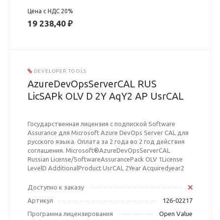
Цена с НДС 20%
19 238,40 ₽
DEVELOPER TOOLS
AzureDevOpsServerCAL RUS
LicSAPk OLV D 2Y AqY2 AP UsrCAL
Государственная лицензия с подпиской Software
Assurance для Microsoft Azure DevOps Server CAL для
русского языка. Оплата за 2 года во 2 год действия
соглашения. Microsoft®AzureDevOpsServerCAL
Russian License/SoftwareAssurancePack OLV 1License
LevelD AdditionalProduct UsrCAL 2Year Acquiredyear2
Доступно к заказу
Артикул
126-02217
Программа лицензирования
Open Value