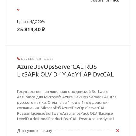
Assurance Pack
Цена с НДС 20%
25 814,40 ₽
DEVELOPER TOOLS
AzureDevOpsServerCAL RUS
LicSAPk OLV D 1Y AqY1 AP DvcCAL
Государственная лицензия с подпиской Software
Assurance для Microsoft Azure DevOps Server CAL для
русского языка. Оплата за 1 год в 1 год действия
соглашения. Microsoft®AzureDevOpsServerCAL
Russian License/SoftwareAssurancePack OLV 1License
LevelD AdditionalProduct DvcCAL 1Year Acquiredyear1
Доступно к заказу