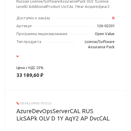
Russian License/SoftwareAssurancePack OLV 1License
LevelD AdditionalProduct UsrCAL 1Year Acquiredyear2
Доступно к заказу
Артикул
126-02201
Программа лицензирования
Open Value
Тип продукта
License/Software
Assurance Pack
Цена с НДС 20%
33 189,60 ₽
DEVELOPER TOOLS
AzureDevOpsServerCAL RUS
LicSAPk OLV D 1Y AqY2 AP DvcCAL