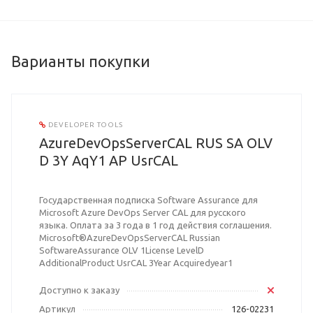
Варианты покупки
DEVELOPER TOOLS
AzureDevOpsServerCAL RUS SA OLV
D 3Y AqY1 AP UsrCAL
Государственная подписка Software Assurance для
Microsoft Azure DevOps Server CAL для русского
языка. Оплата за 3 года в 1 год действия соглашения.
Microsoft®AzureDevOpsServerCAL Russian
SoftwareAssurance OLV 1License LevelD
AdditionalProduct UsrCAL 3Year Acquiredyear1
Доступно к заказу
Артикул
126-02231