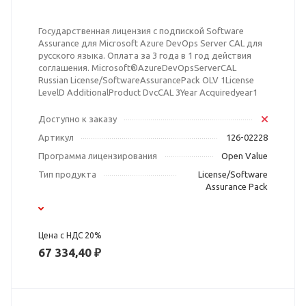
Государственная лицензия с подпиской Software
Assurance для Microsoft Azure DevOps Server CAL для
русского языка. Оплата за 3 года в 1 год действия
соглашения. Microsoft®AzureDevOpsServerCAL
Russian License/SoftwareAssurancePack OLV 1License
LevelD AdditionalProduct DvcCAL 3Year Acquiredyear1
Доступно к заказу
Артикул
126-02228
Программа лицензирования
Open Value
Тип продукта
License/Software
Assurance Pack
Цена с НДС 20%
67 334,40 ₽