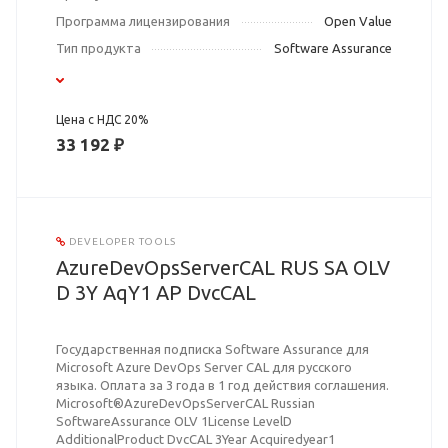
Программа лицензирования
Open Value
Тип продукта
Software Assurance
Цена с НДС 20%
33 192 ₽
DEVELOPER TOOLS
AzureDevOpsServerCAL RUS SA OLV
D 3Y AqY1 AP DvcCAL
Государственная подписка Software Assurance для
Microsoft Azure DevOps Server CAL для русского
языка. Оплата за 3 года в 1 год действия соглашения.
Microsoft®AzureDevOpsServerCAL Russian
SoftwareAssurance OLV 1License LevelD
AdditionalProduct DvcCAL 3Year Acquiredyear1