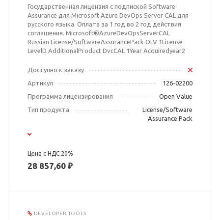
Государственная лицензия с подпиской Software
Assurance для Microsoft Azure DevOps Server CAL для
русского языка. Оплата за 1 год во 2 год действия
соглашения. Microsoft®AzureDevOpsServerCAL
Russian License/SoftwareAssurancePack OLV 1License
LevelD AdditionalProduct DvcCAL 1Year Acquiredyear2
Доступно к заказу
Артикул
126-02200
Программа лицензирования
Open Value
Тип продукта
License/Software
Assurance Pack
Цена с НДС 20%
28 857,60 ₽
DEVELOPER TOOLS