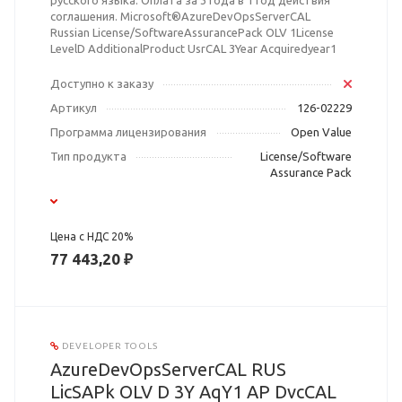
русского языка. Оплата за 3 года в 1 год действия
соглашения. Microsoft®AzureDevOpsServerCAL
Russian License/SoftwareAssurancePack OLV 1License
LevelD AdditionalProduct UsrCAL 3Year Acquiredyear1
Доступно к заказу
Артикул
126-02229
Программа лицензирования
Open Value
Тип продукта
License/Software
Assurance Pack
Цена с НДС 20%
77 443,20 ₽
DEVELOPER TOOLS
AzureDevOpsServerCAL RUS
LicSAPk OLV D 3Y AqY1 AP DvcCAL