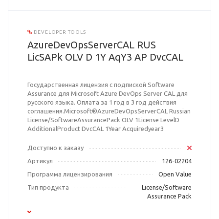
DEVELOPER TOOLS
AzureDevOpsServerCAL RUS
LicSAPk OLV D 1Y AqY3 AP DvcCAL
Государственная лицензия с подпиской Software
Assurance для Microsoft Azure DevOps Server CAL для
русского языка. Оплата за 1 год в 3 год действия
соглашения.Microsoft®AzureDevOpsServerCAL Russian
License/SoftwareAssurancePack OLV 1License LevelD
AdditionalProduct DvcCAL 1Year Acquiredyear3
Доступно к заказу
Артикул
126-02204
Программа лицензирования
Open Value
Тип продукта
License/Software
Assurance Pack