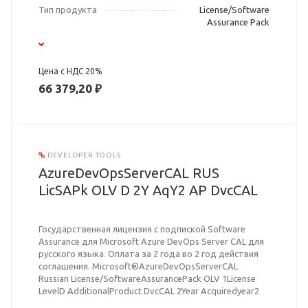
Тип продукта
License/Software
Assurance Pack
Цена с НДС 20%
66 379,20 ₽
DEVELOPER TOOLS
AzureDevOpsServerCAL RUS
LicSAPk OLV D 2Y AqY2 AP DvcCAL
Государственная лицензия с подпиской Software
Assurance для Microsoft Azure DevOps Server CAL для
русского языка. Оплата за 2 года во 2 год действия
соглашения. Microsoft®AzureDevOpsServerCAL
Russian License/SoftwareAssurancePack OLV 1License
LevelD AdditionalProduct DvcCAL 2Year Acquiredyear2