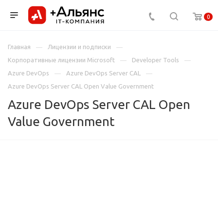
0
Главная
Лицензии и подписки
Корпоративные лицензии Microsoft
Developer Tools
Azure DevOps
Azure DevOps Server CAL
Azure DevOps Server CAL Open Value Government
Azure DevOps Server CAL Open
Value Government