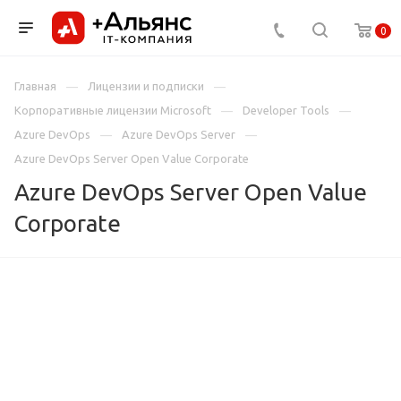
0
Главная
Лицензии и подписки
Корпоративные лицензии Microsoft
Developer Tools
Azure DevOps
Azure DevOps Server
Azure DevOps Server Open Value Corporate
Azure DevOps Server Open Value
Corporate