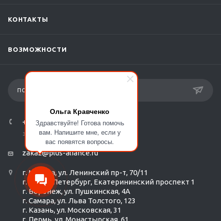
КОНТАКТЫ
ВОЗМОЖНОСТИ
ПОДПИСКА НА РАССЫЛКУ
Ольга Кравченко
+7 (800) 505-71-03
Здравствуйте! Готова помочь
вам. Напишите мне, если у
ЗАКАЗАТЬ ЗВОНОК
вас появятся вопросы.
zakaz@plus-aliance.ru
г. Москва, ул. Ленинский пр-т, 70/11
г. Санкт-Петербург, Екатерининский проспект 1
г. Воронеж, ул. Пушкинская, 4А
г. Самара, ул. Льва Толстого, 123
г. Казань, ул. Московская, 31
г. Пермь, ул. Монастырская, 61