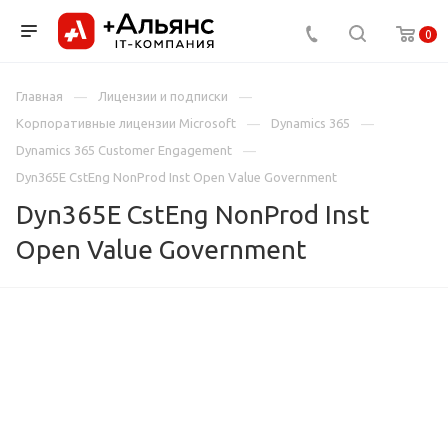
0
Главная
Лицензии и подписки
Корпоративные лицензии Microsoft
Dynamics 365
Dynamics 365 Customer Engagement
Dyn365E CstEng NonProd Inst Open Value Government
Dyn365E CstEng NonProd Inst
Open Value Government