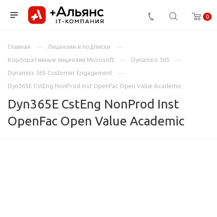
0
Главная
Лицензии и подписки
Корпоративные лицензии Microsoft
Dynamics 365
Dynamics 365 Customer Engagement
Dyn365E CstEng NonProd Inst OpenFac Open Value Academic
Dyn365E CstEng NonProd Inst
OpenFac Open Value Academic