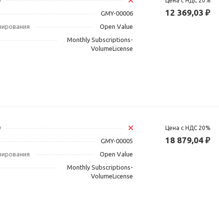
у
Цена с НДС 20%
12 369,03 ₽
GMY-00006
зирования
Open Value
Monthly Subscriptions-
VolumeLicense
у
Цена с НДС 20%
18 879,04 ₽
GMY-00005
зирования
Open Value
Monthly Subscriptions-
VolumeLicense