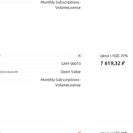
Monthly Subscriptions-
VolumeLicense
у
Цена с НДС 20%
7 619,32 ₽
GMY-00013
зирования
Open Value
Monthly Subscriptions-
VolumeLicense