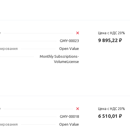
у
Цена с НДС 20%
9 895,22 ₽
GMY-00023
зирования
Open Value
Monthly Subscriptions-
VolumeLicense
у
Цена с НДС 20%
6 510,01 ₽
GMY-00018
зирования
Open Value