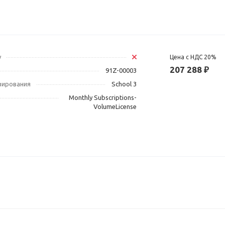
у
Цена с НДС 20%
207 288 ₽
91Z-00003
зирования
School 3
Monthly Subscriptions-
VolumeLicense