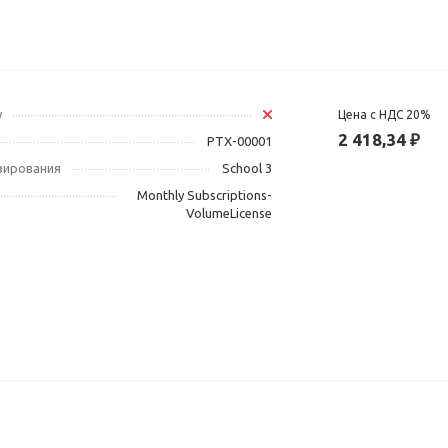
у
Цена с НДС 20%
2 418,34 ₽
PTX-00001
зирования
School 3
Monthly Subscriptions-
VolumeLicense