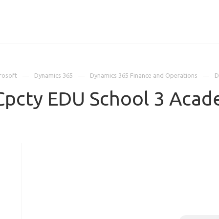
ИЦЕНЗИИ
КЕЙСЫ
КОМПАНИЯ
КОНТАКТЫ
rosoft
Dynamics 365
Dynamics 365 Finance and Operations
D
Cpcty EDU School 3 Acad