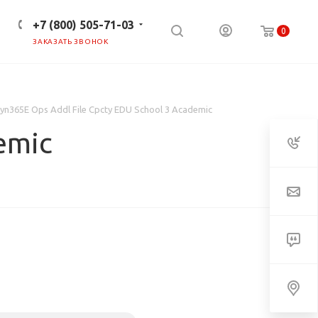
+7 (800) 505-71-03
0
ЗАКАЗАТЬ ЗВОНОК
ПРЕСС-ЦЕНТР
КЛИЕНТАМ
yn365E Ops Addl File Cpcty EDU School 3 Academic
emic