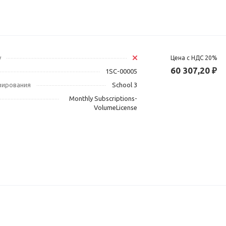
у
Цена с НДС 20%
60 307,20 ₽
1SC-00005
зирования
School 3
Monthly Subscriptions-
VolumeLicense