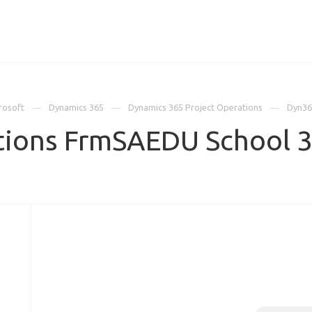
ИЦЕНЗИИ
КЕЙСЫ
КОМПАНИЯ
КОНТАКТЫ
rosoft
Dynamics 365
Dynamics 365 Project Operations
Dyn36
tions FrmSAEDU School 