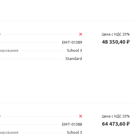
у
Цена с НДС 20%
48 350,40 ₽
EMT-01389
зирования
School 3
Standard
у
Цена с НДС 20%
64 473,60 ₽
EMT-01388
зирования
School 3