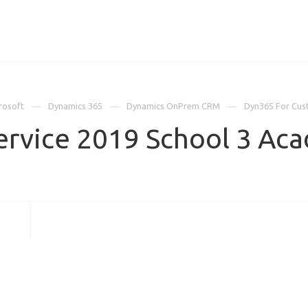
ИЦЕНЗИИ
КЕЙСЫ
КОМПАНИЯ
КОНТАКТЫ
rosoft
Dynamics 365
Dynamics OnPrem CRM
Dyn365 For Cus
ervice 2019 School 3 Ac