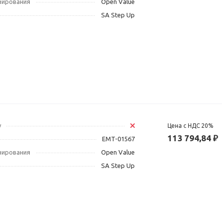
зирования
Open Value
SA Step Up
у
Цена с НДС 20%
113 794,84 ₽
EMT-01567
зирования
Open Value
SA Step Up