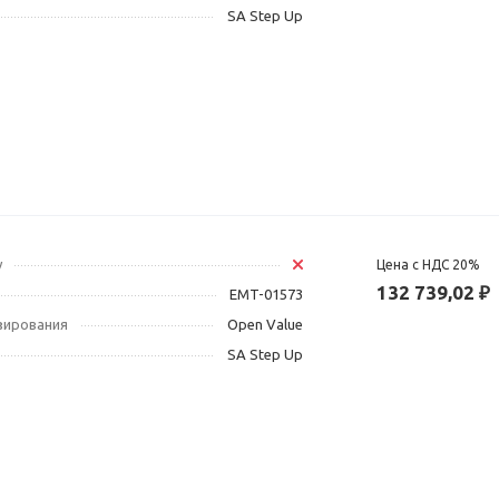
SA Step Up
у
Цена с НДС 20%
132 739,02 ₽
EMT-01573
зирования
Open Value
SA Step Up