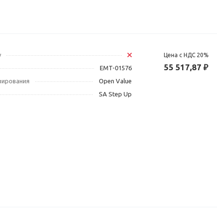
у
Цена с НДС 20%
55 517,87 ₽
EMT-01576
зирования
Open Value
SA Step Up