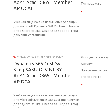
AqY1 Acad D365 TMember
Тип продукта
AP UCAL
Учебная лицензия на повышение редакции
для Microsoft Dynamics 365 Customer Service
для одного языка. Оплата за 3 года в 1 год
действия соглашения.
Доступно к заказ
DYNAMICS 365 CUSTOMER SERVICE
Dynamics 365 Cust Svc
Артикул
SLng SASU OLV NL 3Y
Программа лицен
AqY1 Acad D365 TMember
Тип продукта
AP DCAL
Учебная лицензия на повышение редакции
для Microsoft Dynamics 365 Customer Service
для одного языка. Оплата за 3 года в 1 год