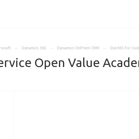
ИЦЕНЗИИ
КЕЙСЫ
КОМПАНИЯ
КОНТАКТЫ
rosoft
Dynamics 365
Dynamics OnPrem CRM
Dyn365 For Cus
ervice Open Value Acade