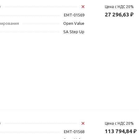
у
Цена с НДС 20%
27 296,63 ₽
EMT-01569
зирования
Open Value
SA Step Up
у
Цена с НДС 20%
113 794,84 ₽
EMT-01568