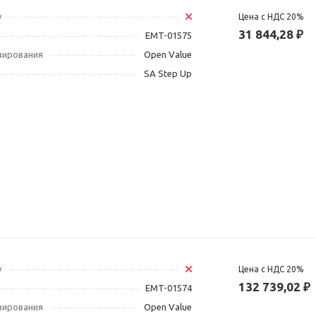
у
Цена с НДС 20%
31 844,28 ₽
EMT-01575
зирования
Open Value
SA Step Up
у
Цена с НДС 20%
132 739,02 ₽
EMT-01574
зирования
Open Value