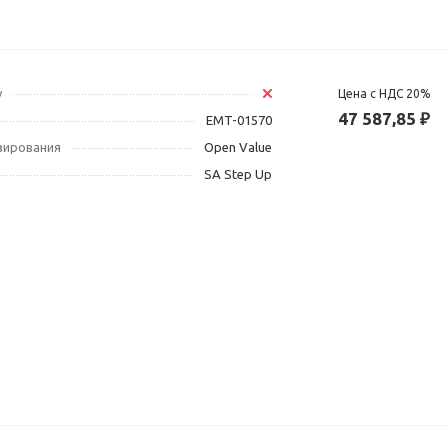
у
Цена с НДС 20%
47 587,85 ₽
EMT-01570
зирования
Open Value
SA Step Up