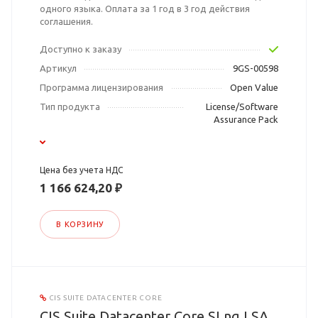
одного языка. Оплата за 1 год в 3 год действия
соглашения.
Доступно к заказу
Артикул
9GS-00598
Программа лицензирования
Open Value
Тип продукта
License/Software
Assurance Pack
Цена без учета НДС
1 166 624,20 ₽
В КОРЗИНУ
CIS SUITE DATACENTER CORE
CIS Suite Datacenter Core SLng LSA