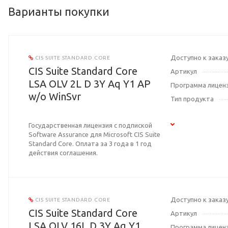
Варианты покупки
Доступно к заказ
CIS SUITE STANDARD CORE
CIS Suite Standard Core
Артикул
LSA OLV 2L D 3Y Aq Y1 AP
Программа лицен
w/o WinSvr
Тип продукта
Государственная лицензия с подпиской
Software Assurance для Microsoft CIS Suite
Standard Core. Оплата за 3 года в 1 год
действия соглашения.
Доступно к заказ
CIS SUITE STANDARD CORE
CIS Suite Standard Core
Артикул
LSA OLV 16L D 3Y Aq Y1
Программа лицен