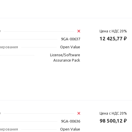
у
Цена с НДС 20%
12 425,77 ₽
9GA-00637
зирования
Open Value
License/Software
Assurance Pack
у
Цена с НДС 20%
98 500,12 ₽
9GA-00636
зирования
Open Value