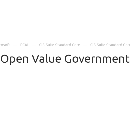
ИЦЕНЗИИ
КЕЙСЫ
КОМПАНИЯ
КОНТАКТЫ
rosoft
ECAL
CIS Suite Standard Core
CIS Suite Standard Co
e Open Value Government