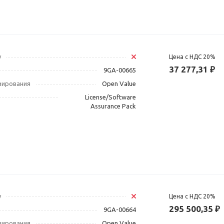
у
Цена с НДС 20%
37 277,31 ₽
9GA-00665
зирования
Open Value
License/Software
Assurance Pack
у
Цена с НДС 20%
295 500,35 ₽
9GA-00664
зирования
Open Value