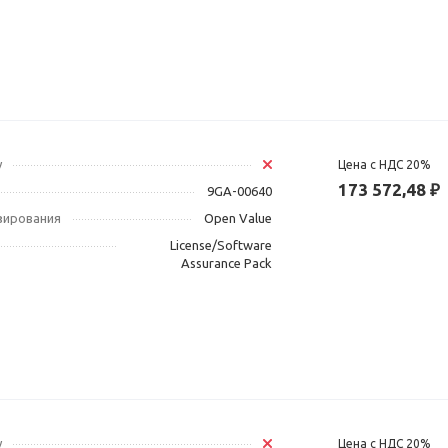
у
Цена с НДС 20%
173 572,48 ₽
9GA-00640
зирования
Open Value
License/Software
Assurance Pack
у
Цена с НДС 20%