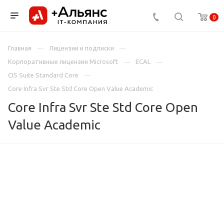
0
Главная
Лицензии и подписки
Корпоративные лицензии Microsoft
ECAL
CIS Suite Standard Core
Core Infra Svr Ste Std Core Open Value Academic
Core Infra Svr Ste Std Core Open
Value Academic