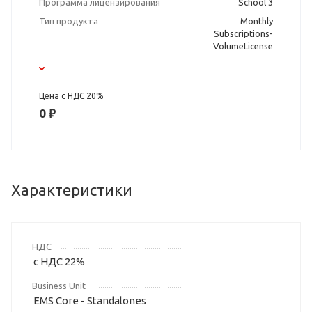
Программа лицензирования
School 3
Тип продукта
Monthly
Subscriptions-
VolumeLicense
Цена с НДС 20%
0 ₽
Характеристики
НДС
с НДС 22%
Business Unit
EMS Core - Standalones