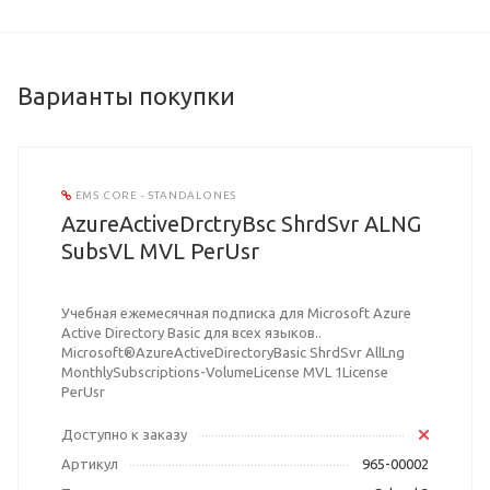
Варианты покупки
EMS CORE - STANDALONES
AzureActiveDrctryBsc ShrdSvr ALNG
SubsVL MVL PerUsr
Учебная ежемесячная подписка для Microsoft Azure
Active Directory Basic для всех языков..
Microsoft®AzureActiveDirectoryBasic ShrdSvr AllLng
MonthlySubscriptions-VolumeLicense MVL 1License
PerUsr
Доступно к заказу
Артикул
965-00002