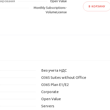
зирования
Open Value
В КОРЗИНУ
Monthly Subscriptions-
VolumeLicense
Без учета НДС
O365 Suites without Office
O365 Plan E1/E2
Corporate
Open Value
Servers