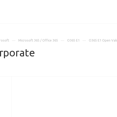
ИЦЕНЗИИ
КЕЙСЫ
КОМПАНИЯ
КОНТАКТЫ
rosoft
Microsoft 365 / Office 365
O365 E1
O365 E1 Open Val
rporate