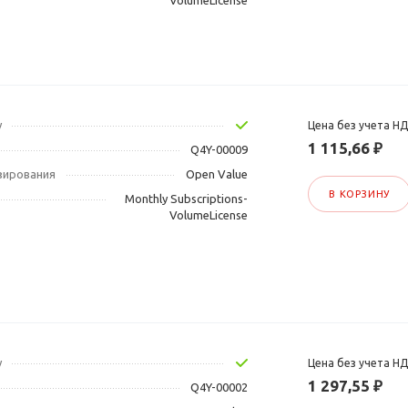
VolumeLicense
у
Цена без учета Н
1 115,66 ₽
Q4Y-00009
зирования
Open Value
В КОРЗИНУ
Monthly Subscriptions-
VolumeLicense
у
Цена без учета Н
1 297,55 ₽
Q4Y-00002